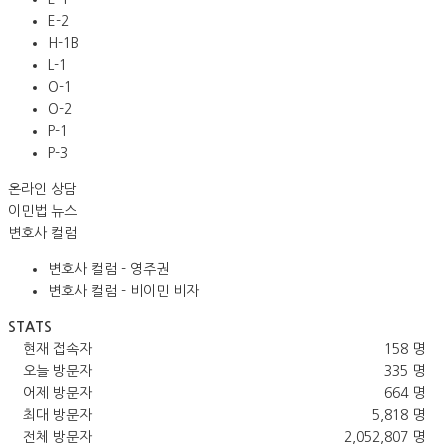
E-2
H-1B
L-1
O-1
O-2
P-1
P-3
온라인 상담
이민법 뉴스
변호사 컬럼
변호사 컬럼 - 영주권
변호사 컬럼 - 비이민 비자
STATS
현재 접속자
158 명
오늘 방문자
335 명
어제 방문자
664 명
최대 방문자
5,818 명
전체 방문자
2,052,807 명