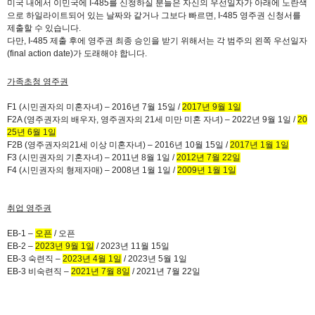
미국 내에서 이민국에
I-485
를 신청하실 분들은 자신의 우선일자가 아래에 노란색
으로 하일라이트되어 있는 날짜와 같거나 그보다 빠르면
, I-485
영주권 신청서를
제출할 수 있습니다
.
다만
, I-485
제출 후에 영주권 최종 승인을 받기 위해서는 각 범주의 왼쪽 우선일자
(final action date)
가 도래해야 합니다
.
가족초청 영주권
F1 (
시민권자의 미혼자녀
)
–
2016
년
7
월
15
일
/
2017
년
9
월
1
일
F2A (
영주권자의 배우자
,
영주권자의
21
세 미만 미혼 자녀
)
–
2022
년
9
월
1
일
/
20
25
년
6
월
1
일
F2B (
영주권자의
21
세 이상 미혼자녀
)
–
2016
년
10
월
15
일
/
2017
년
1
월
1
일
F3 (
시민권자의 기혼자녀
)
–
2011
년
8
월
1
일
/
2012
년
7
월
22
일
F4 (
시민권자의 형제자매
)
–
2008
년
1
월
1
일
/
2009
년
1
월
1
일
취업 영주권
EB-1
–
오픈
/
오픈
EB-2
–
2023
년
9
월
1
일
/ 2023
년
11
월
15
일
EB-3
숙련직 –
2023
년
4
월
1
일
/ 2023
년
5
월
1
일
EB-3
비숙련직 –
2021
년
7
월
8
일
/ 2021
년
7
월
22
일