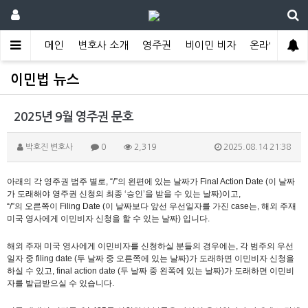
메인
변호사 소개
영주권
비이민 비자
온라인 상담
이민법 뉴스
2025년 9월 영주권 문호
박호진 변호사
0
2,319
2025.08.14 21:38
아래의 각 영주권 범주 별로
,
“
/
”의 왼편에 있는 날짜가
Final Action Date (
이 날짜
가 도래해야 영주권 신청의 최종 ‘승인’을 받을 수 있는 날짜
)
이고
,
“
/
”의 오른쪽이
Filing Date (
이 날짜보다 앞선 우선일자를 가진
case
는
,
해외 주재
미국 영사에게 이민비자 신청을 할 수 있는 날짜
)
입니다
.
해외 주재 미국 영사에게 이민비자를 신청하실 분들의 경우에는
,
각 범주의 우선
일자 중
filing date (
두 날짜 중 오른쪽에 있는 날짜
)
가 도래하면 이민비자 신청을
하실 수 있고
, final action date (
두 날짜 중 왼쪽에 있는 날짜
)
가 도래하면 이민비
자를 발급받으실 수 있습니다
.