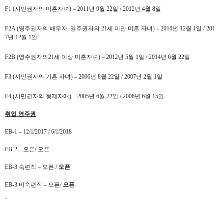
F1 (
시민권자의 미혼자녀
)
–
2011
년
9
월
22
일
/ 2012
년
4
월
8
일
F2A (
영주권자의 배우자
,
영주권자의
21
세 미만 미혼 자녀
)
–
2016
년
12
월
1
일
/ 201
7
년
12
월
1
일
F2B (
영주권자의
21
세 이상 미혼자녀
)
–
2012
년
5
월
1
일
/ 2014
년
6
월
22
일
F3 (
시민권자의 기혼 자녀
)
–
2006
년
8
월
22
일
/ 2007
년
2
월
1
일
F4 (
시민권자의 형제자매
)
–
2005
년
6
월
22
일
/ 2006
년
6
월
15
일
취업 영주권
EB-1
–
12/1/2017 / 6/1/2018
EB-2
–
오픈
/
오픈
EB-3
숙련직
–
오픈
/
오픈
EB-3
비숙련직
–
오픈
/
오픈