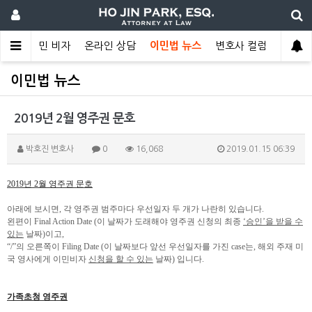
권
비이민 비자
온라인 상담
이민법 뉴스
변호사 컬럼
이민법 뉴스
2019년 2월 영주권 문호
박호진 변호사
0
16,068
2019.01.15 06:39
2019
년
2
월 영주권 문호
아래에 보시면
,
각 영주권 범주마다 우선일자 두 개가 나란히 있습니다
.
왼편이
Final Action Date (
이 날짜가 도래해야
영주권 신청의 최종
‘승인’을 받을 수
있는
날짜
)
이고
,
“
/
”의 오른쪽이
Filing Date (
이 날짜보다 앞선 우선일자를 가진
case
는
,
해외 주재 미
국 영사에게 이민비자
신청을 할 수 있는
날짜
)
입니다
.
가족초청 영주권